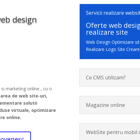
Servicii realizare websi
web design
Oferte web des
realizare site
Web Design Optimizare si
Realizare Logo Site Crear
Ce CMS utilizam?
n
si marketing online , cu o
earea de web site-uri,
lementare solutii
Magazine online
duse virtuale, optimizare
re online.
WebSite pentru mobil c
dovenesc