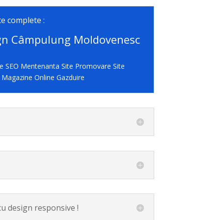
te complete :
ign Câmpulung Moldovenesc
te SEO Mentenanta Site Promovare Site
e Magazine Online Gazduire
u design responsive !