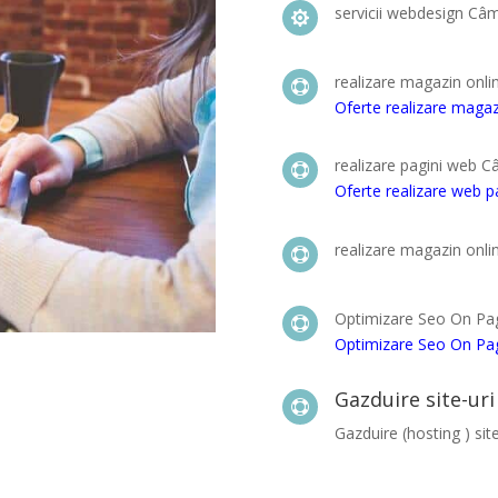
servicii webdesign C

realizare magazin on

Oferte realizare maga
realizare pagini web

Oferte realizare web
realizare magazin on

Optimizare Seo On Pa

Optimizare Seo On P
Gazduire site-uri

Gazduire (hosting ) site