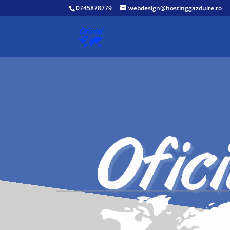
0745878779
webdesign@hostinggazduire.ro