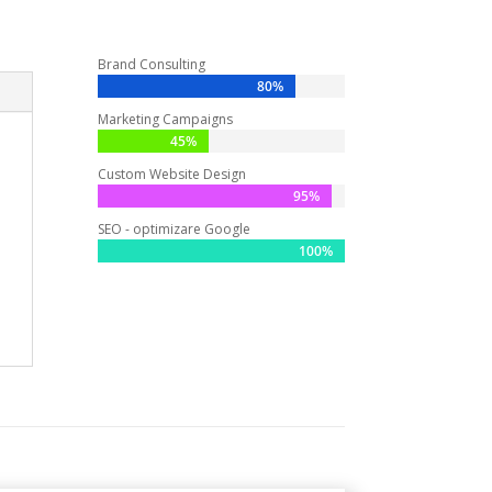
Brand Consulting
80%
80%
Marketing Campaigns
45%
45%
Custom Website Design
95%
95%
SEO - optimizare Google
100%
100%