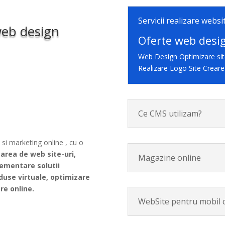
Servicii realizare websi
web design
Oferte web desig
Web Design Optimizare si
Realizare Logo Site Crear
Ce CMS utilizam?
n
si marketing online , cu o
earea de web site-uri,
Magazine online
lementare solutii
duse virtuale, optimizare
re online.
WebSite pentru mobil c