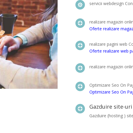
servicii webdesign Con

realizare magazin onl

Oferte realizare maga
realizare pagini web C

Oferte realizare web 
realizare magazin onl

Optimizare Seo On Pa

Optimizare Seo On Pa
Gazduire site-uri

Gazduire (hosting ) site