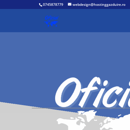
0745878779
webdesign@hostinggazduire.ro