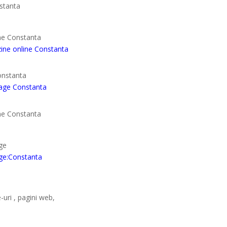
stanta
ine Constanta
zine online Constanta
onstanta
page Constanta
ine Constanta
ge
ge:Constanta
-uri , pagini web,