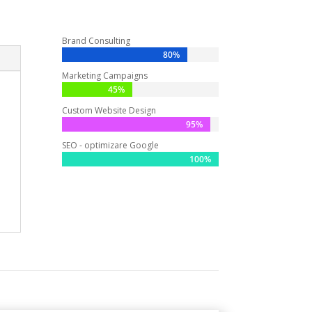
Brand Consulting
80%
80%
Marketing Campaigns
45%
45%
Custom Website Design
95%
95%
SEO - optimizare Google
100%
100%